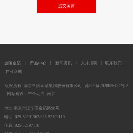
提交留言
金陵金箔
丨
产品中心
丨
新闻资讯
丨
人才招聘
丨
联系我们
|
在线商城
版权所有: 南京金陵金箔集团股份有限公司
苏ICP备2020056484号-2
网站建设：
中企动力
南京
地址:南京市江宁区金箔路98号
电话:
025-52191362
/
025-52199110
传真: 025-52197110